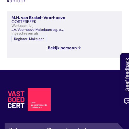
kantoor
veelgestelde vragen
over certificering
M.H. van Brakel-Voorhoeve
OOSTERBEEK
Werkzaam bij
J.A. Voorhoeve Makelaars o.g. b.v.
Ingeschreven als
Register-Makelaar
Bekijk persoon
Geef feedb