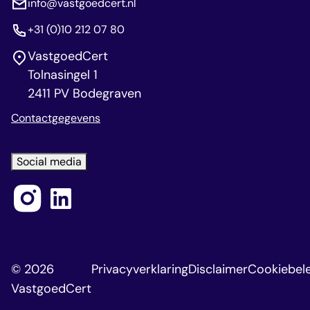
info@vastgoedcert.nl
+31 (0)10 212 07 80
VastgoedCert
Tolnasingel 1
2411 PV Bodegraven
Contactgegevens
Social media
© 2026
Privacyverklaring
Disclaimer
Cookiebele
VastgoedCert