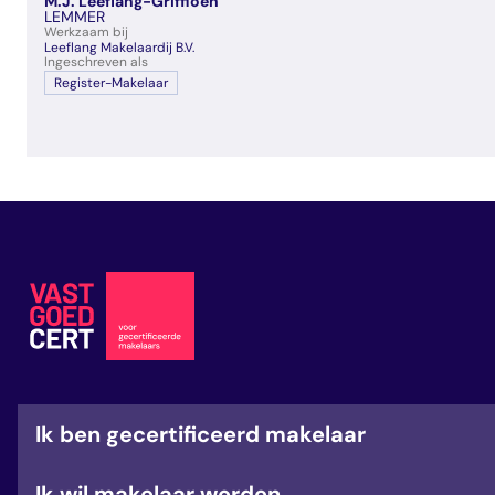
M.J. Leeflang-Griffioen
veelgestelde vragen
LEMMER
Werkzaam bij
over certificering
Leeflang Makelaardij B.V.
Ingeschreven als
Register-Makelaar
Ik ben gecertificeerd makelaar
Ik wil makelaar worden