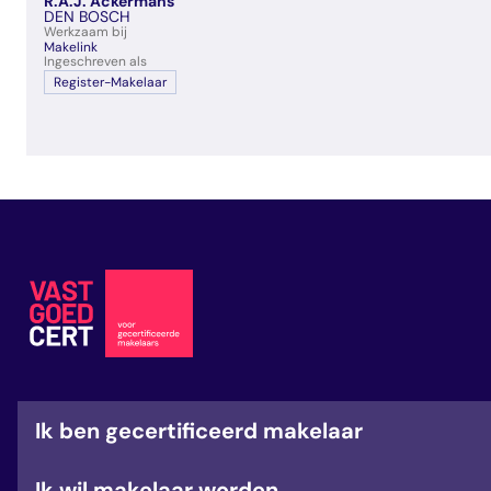
R.A.J. Ackermans
veelgestelde vragen
DEN BOSCH
Werkzaam bij
over certificering
Makelink
Ingeschreven als
Register-Makelaar
Ik ben gecertificeerd makelaar
Ik wil makelaar worden