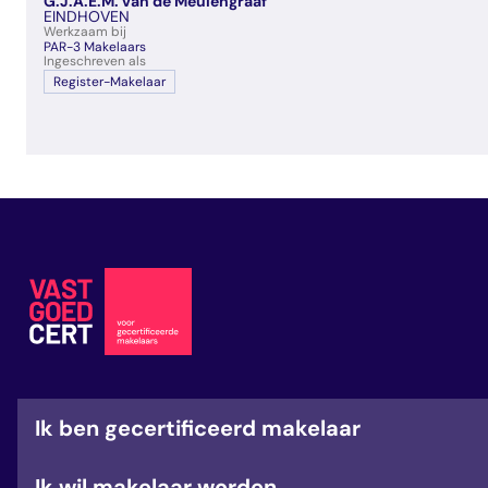
G.J.A.E.M. van de Meulengraaf
veelgestelde vragen
EINDHOVEN
Werkzaam bij
over certificering
PAR-3 Makelaars
Ingeschreven als
Register-Makelaar
Ik ben gecertificeerd makelaar
Ik wil makelaar worden