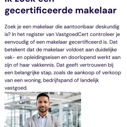
dashboard met
gecertificeerd
Contact
Landelijk
vastgoed
voortgang en status
makelaar
gecertificeerde makelaar
vastgoed
Erkende
opleiders
Opleidingsadvies
Mijn Permanent
Belangrijke
Zoek je een makelaar die aantoonbaar deskundig
Ervaringsverhalen
Educatie
documenten
is? In het register van VastgoedCert controleer je
Overzicht van je
Alle relevantie
eenvoudig of een makelaar gecertificeerd is. Dat
jaarlijks te behalen P
certificerings- en
betekent dat de makelaar voldoet aan duidelijke
punten
opleidingsdocument
vak- en opleidingseisen en doorlopend werkt aan
zijn of haar vakkennis. Dat geeft vertrouwen bij
Belangrijke
Meer inzicht in
een belangrijke stap, zoals de aankoop of verkoop
documenten
het vak
van een woning, bedrijfspand of landelijk
Alle relevante
Ontdek wat
vastgoed.
certificerings- en
certificering als
opleidingsdocument
makelaar inhoudt
Vragen en
antwoorden
Antwoorden op