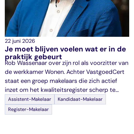
22 juni 2026
Je moet blijven voelen wat er in de
praktijk gebeurt
Rob Wassenaar over zijn rol als voorzitter van
de werkkamer Wonen. Achter VastgoedCert
staat een groep makelaars die zich actief
inzet om het kwaliteitsregister scherp te
houden. Eén van hen is Rob Wassenaar,
Assistent-Makelaar
Kandidaat-Makelaar
makelaar in Schiedam en voorzitter van de
Register-Makelaar
werkkamer Wonen. Vanuit een echte
makelaarsfamilie zet hij zich al jaren in voor