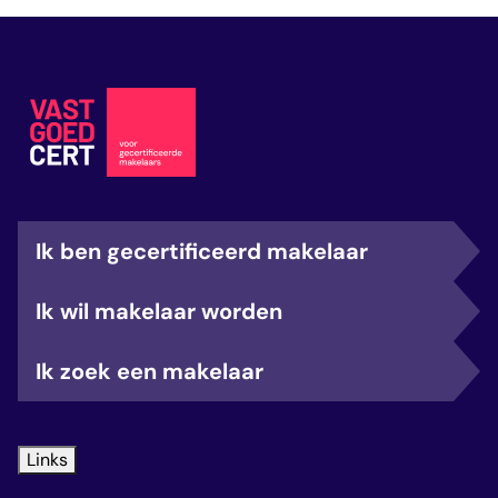
de kwaliteit van het vak bij de NVM en ook
als voorzitter van de werkkamer Wonen en lid
van het College van Deskundigen bij
VastgoedCert.
Ik ben gecertificeerd makelaar
Ik wil makelaar worden
Ik zoek een makelaar
Links