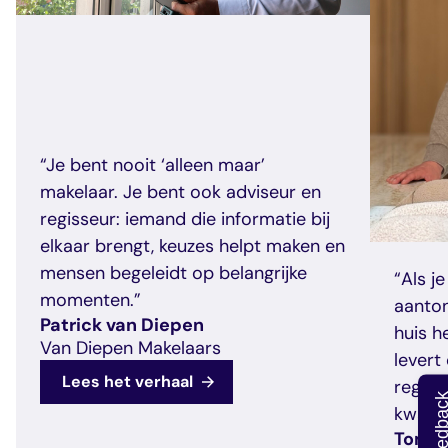
“Je bent nooit ‘alleen maar’
makelaar. Je bent ook adviseur en
regisseur: iemand die informatie bij
elkaar brengt, keuzes helpt maken en
mensen begeleidt op belangrijke
“Als j
momenten.”
aanton
Patrick van Diepen
huis h
Van Diepen Makelaars
levert
Lees het verhaal
regelm
kwalite
Tom v