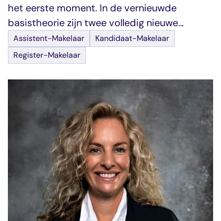
het eerste moment. In de vernieuwde
basistheorie zijn twee volledig nieuwe
modules opgenomen: Vastgoedpraktijk en
Assistent-Makelaar
Kandidaat-Makelaar
Professioneel handelen. Beiden bereiden
Register-Makelaar
studenten voor op wat ze in hun dagelijkse
werk als makelaar écht tegenkomen. Van
klantgesprek tot verkoopdossier, van actief
luisteren tot een lastig gesprek voeren.